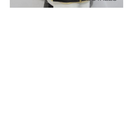
NEGRO:
Lo hemos dejado de último porque es
el menos usado de los colores. Su
simbología es la del LUTO Y DOLOR, por
lo cual se utiliza en oficios de exequias.
Sin embargo con las reformas litúrgicas
del Concilio Vaticano II, su uso es
potestativo en lugar del morado, por lo
que se ha perdido dicha tradición.
Interesante, ¿no crees?.Esperamos que
hayas aprendido algo nuevo del año
litúrgico y sus colores. Te invitamos a estar