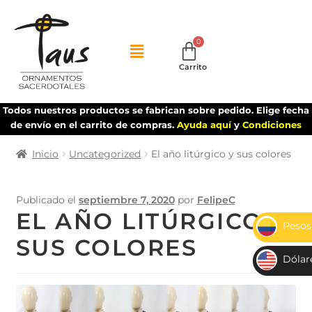
Carrito
Todos nuestros productos se fabrican sobre pedido. Elige fecha
de envío en el carrito de compras.
Ayuda aquí
y
Condiciones
Inicio
Uncategorized
El año litúrgico y sus colores
Publicado el
septiembre 7, 2020
por
FelipeC
EL AÑO LITÚRGICO Y
Pesos
SUS COLORES
$
Dólar
US
D$