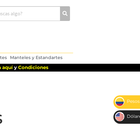
tes
Manteles y Estandartes
 aquí
y
Condiciones
Pesos
$
S
Dólar
US
D$