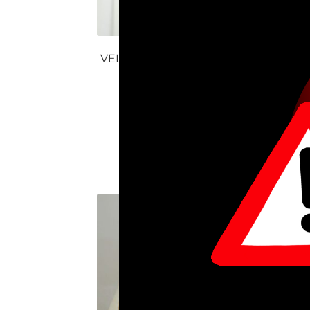
VELO HUMERAL CUSTODIA
VE
DESCUENTO HOY
$
495.000
$
440.000
Añadir al carrito