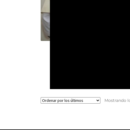
VELO HUMERAL
$
265.000
Añadir al carrito
Mostrando lo