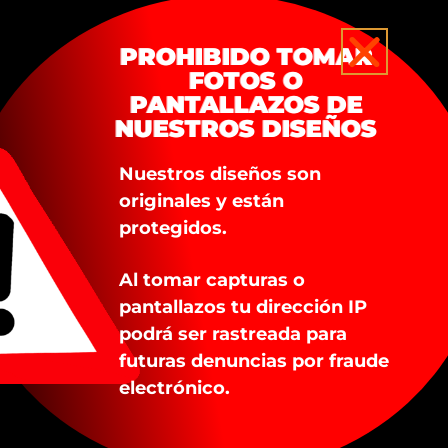
PROHIBIDO TOMAR
FOTOS O
LO HUMERAL CORDERO
VELO HUMERAL
PANTALLAZOS DE
$
255.000
DESCUENTO HOY
NUESTROS DISEÑOS
$
495.000
$
440.000
Añadir al carrito
Nuestros diseños son
Añadir al carrito
originales y están
protegidos.
Al tomar capturas o
pantallazos tu dirección IP
podrá ser rastreada para
futuras denuncias por fraude
electrónico.