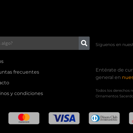
Síguenos en nuest
os
Entérate de cur
untas frecuentes
general en
nues
acto
Todos los derechos r
nos y condiciones
Ornamentos Sacerdo