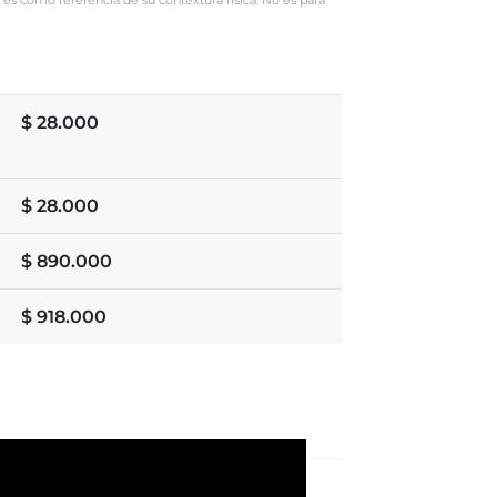
 es como referencia de su contextura física. No es para
$
28.000
$
28.000
$
890.000
$
918.000