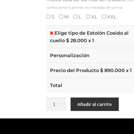
Esto
confeccionar la prenda con medidas de camisa.
S
M
L
XL
XXL
Elige tipo de Estolón Cosido al
cuello $
28.000
x 1
Personalización
Precio del Producto $
890.000
x 1
Total
Añadir al carrito
SKU:
CB0701007