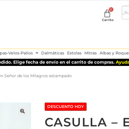
Carrito
pas-Velos-Palios
Dalmáticas
Estolas
Mitras
Albas y Roque
dido. Elige fecha de envío en el carrito de compras.
Ayuda
lón Señor de los Milagros estampado
DESCUENTO HOY
CASULLA – 
🔍