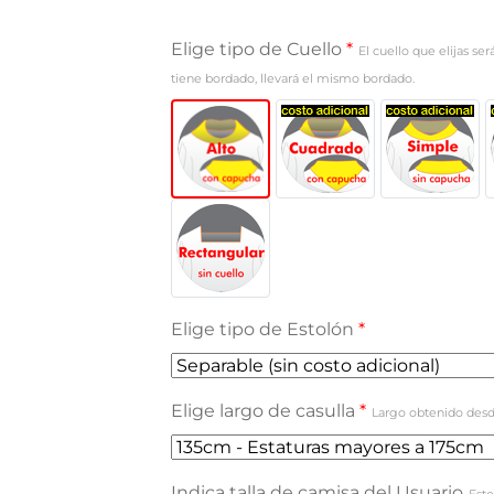
Elige tipo de Cuello
*
El cuello que elijas se
tiene bordado, llevará el mismo bordado.
Elige tipo de Estolón
*
Elige largo de casulla
*
Largo obtenido desd
Indica talla de camisa del Usuario