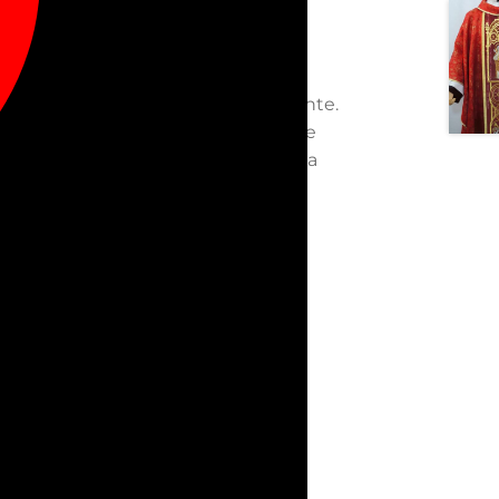
bordado e imagen estampada al frente.
de la casulla. Puedes elegir el tipo de
ido al cuello, o cosido completo a la
ón.
s, su copia o reproducción están