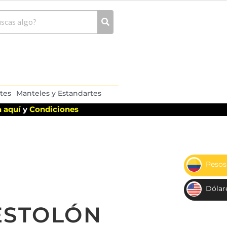
tes
Manteles y Estandartes
 aquí
y
Condiciones
Pesos
$
Dólar
US
ESTOLÓN
D$