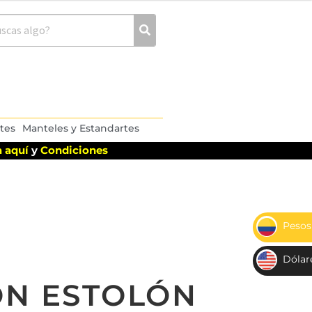
tes
Manteles y Estandartes
 aquí
y
Condiciones
Pesos
$
Dólar
US
ON ESTOLÓN
D$