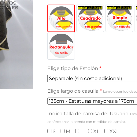
Elige tipo de Estolón
*
Elige largo de casulla
*
Largo obtenido desd
Indica talla de camisa del Usuario
Esto
confeccionar la prenda con medidas de camisa.
S
M
L
XL
XXL