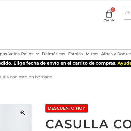
Carrito
pas-Velos-Palios
Dalmáticas
Estolas
Mitras
Albas y Roque
dido. Elige fecha de envío en el carrito de compras.
Ayuda
sulla con estolón bordado
DESCUENTO HOY
CASULLA C
🔍