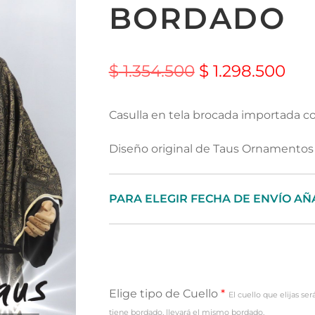
BORDADO
$
1.354.500
$
1.298.500
Casulla en tela brocada importada co
Diseño original de Taus Ornamentos 
PARA ELEGIR FECHA DE ENVÍO AÑ
Elige tipo de Cuello
*
El cuello que elijas se
tiene bordado, llevará el mismo bordado.