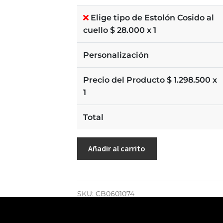
Elige tipo de Estolón Cosido al
cuello $
28.000
x 1
Personalización
Precio del Producto $
1.298.500
x
1
Total
Añadir al carrito
SKU:
CB0601074
Categoría:
Moradas y Negras