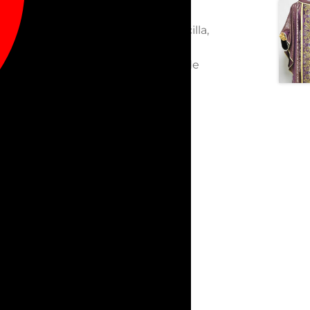
dado. Incluye estola interior sencilla,
ipo de cuello. Puedes elegir entre
pleto a la casulla. También opción de
s, su copia o reproducción están