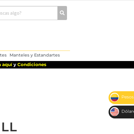
tes
Manteles y Estandartes
 aquí
y
Condiciones
Pesos
$
Dólar
US
LL
D$