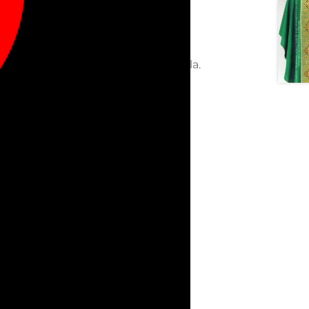
ngas y estolón bordados. Incluye
ulla. Puedes elegir el tipo de cuello.
uello, o cosido completo a la casulla.
s, su copia o reproducción están