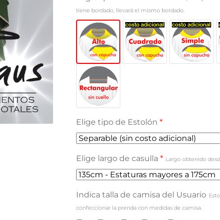
tiene bordado, llevará el mismo bordado.
Elige tipo de Estolón
*
Elige largo de casulla
*
Largo obtenido desd
Indica talla de camisa del Usuario
Esto
confeccionar la prenda con medidas de camisa.