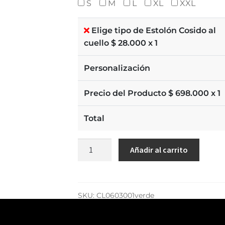
S
M
L
XL
XXL
Elige tipo de Estolón Cosido al
cuello $
28.000
x 1
Personalización
Precio del Producto $
698.000
x 1
Total
Añadir al carrito
SKU:
CL0603001verde
Categoría:
Verdes