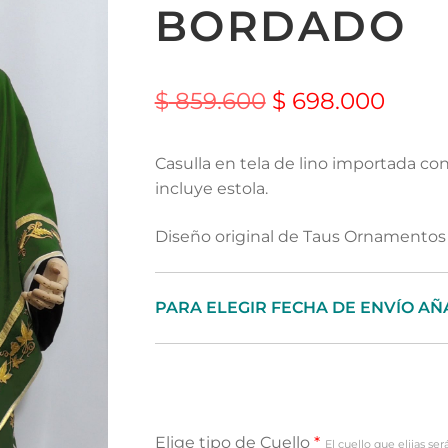
BORDADO
$
859.600
$
698.000
Casulla en tela de lino importada co
incluye estola.
Diseño original de Taus Ornamentos 
PARA ELEGIR FECHA DE ENVÍO AÑ
Elige tipo de Cuello
*
El cuello que elijas se