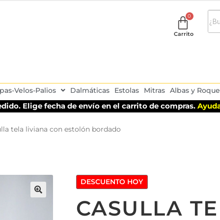
Carrito
pas-Velos-Palios
Dalmáticas
Estolas
Mitras
Albas y Roque
dido. Elige fecha de envío en el carrito de compras.
Ayuda
lla tela liviana con estolón bordado
DESCUENTO HOY
CASULLA TE
🔍