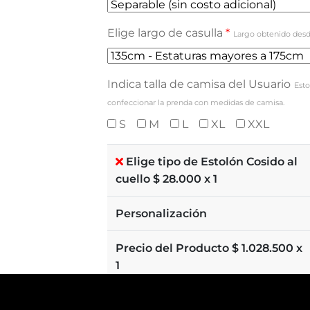
Elige largo de casulla
*
Largo obtenido desd
Indica talla de camisa del Usuario
Esto
confeccionar la prenda con medidas de camisa.
S
M
L
XL
XXL
Elige tipo de Estolón Cosido al
cuello $
28.000
x 1
Personalización
Precio del Producto $
1.028.500
x
1
Total