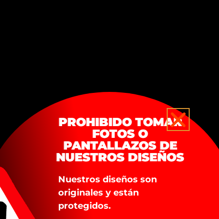
Añadir al carrito
SKU:
CG0601056
Categoría:
Blancas y Beige
PROHIBIDO TOMAR
EVITA TOMAR
FOTOS O
FOTOS O
PANTALLAZOS DE
PANTALLAZOS DE
NUESTROS DISEÑOS
NUESTROS DISEÑOS
Nuestros diseños son
Nuestros diseños son
originales y están
originales y están
protegidos.
protegidos.