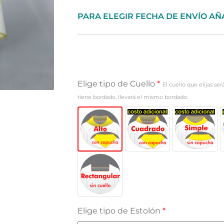
PARA ELEGIR FECHA DE ENVÍO AÑ
Elige tipo de Cuello
*
El cuello que elijas se
tiene bordado, llevará el mismo bordado.
Elige tipo de Estolón
*