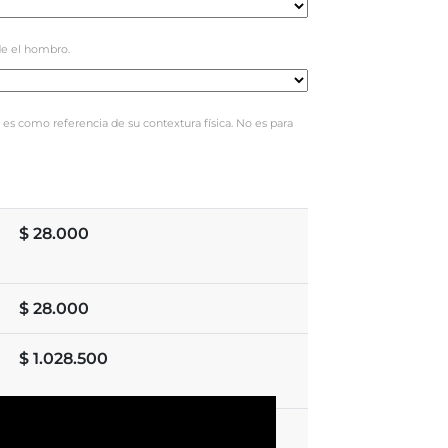
e el hombro.
 es como referencia de su contextura física. No es para
$
28.000
$
28.000
$
1.028.500
$
1.056.500