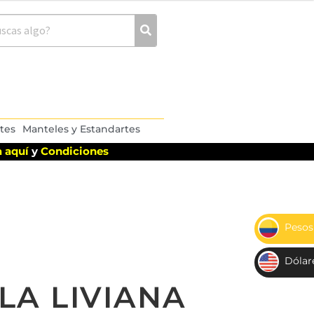
tes
Manteles y Estandartes
 aquí
y
Condiciones
Pesos
$
Dólar
US
LA LIVIANA
D$