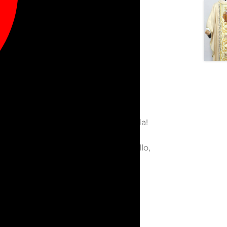
la correspondiente.
 ALGODÓN MÁS LIVIANA
Más fresca, liviana y con mejor caída!
la, en la misma tela de la casulla.
re estolón separable, cosido al cuello,
s, su copia o reproducción están