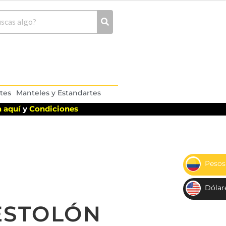
tes
Manteles y Estandartes
 aquí
y
Condiciones
Pesos
$
Dólar
US
ESTOLÓN
D$