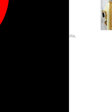
dado. Incluye estola interior sencilla,
ipo de cuello. Puedes elegir entre
leto a la casulla.
s, su copia o reproducción están