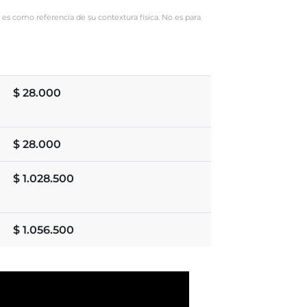
 es como referencia de su contextura física. No es para
$
28.000
$
28.000
$
1.028.500
$
1.056.500