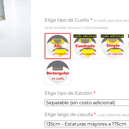
Elige tipo de Cuello
*
El cuello que elijas se
tiene bordado, llevará el mismo bordado.
Elige tipo de Estolón
*
Elige largo de casulla
*
Largo obtenido desd