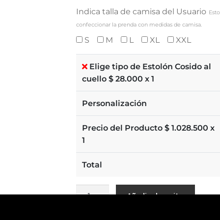
Indica talla de camisa del Usuario
Esto
confeccionar la prenda con medidas de camisa.
S
M
L
XL
XXL
Elige tipo de Estolón Cosido al
cuello $
28.000
x 1
Personalización
Precio del Producto $
1.028.500
x
1
Total
Añadir al carrito