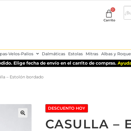
Carrito
pas-Velos-Palios
Dalmáticas
Estolas
Mitras
Albas y Roque
dido. Elige fecha de envío en el carrito de compras.
Ayuda
lla – Estolón bordado
DESCUENTO HOY
CASULLA – 
🔍