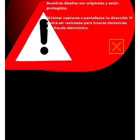
Nuestros diseños son originales y están
Nuestros diseños son originales y están
protegidos.
protegidos.
Al tomar capturas o pantallazos tu dirección IP
Al tomar capturas o pantallazos tu dirección IP
podrá ser rastreada para futuras denuncias
podrá ser rastreada para futuras denuncias
por fraude electrónico.
por fraude electrónico.