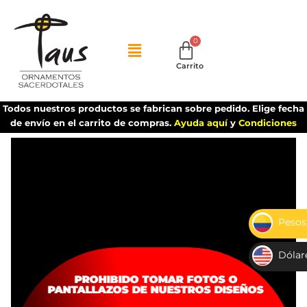
Carrito
Todos nuestros productos se fabrican sobre pedido. Elige fecha
de envío en el carrito de compras.
Ayuda aquí
y
Condiciones
Inicio
Capas-Velos-Palios
Palios
Palio o dosel
eucarístico
DESCUENTO HOY
Pesos
$
Dólar
🔍
US
EVITA TOMAR FOTOS O PANTALLAZOS
PROHIBIDO TOMAR FOTOS O
PANTALLAZOS DE NUESTROS DISEÑOS
DE NUESTROS DISEÑOS
D$