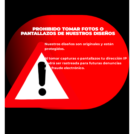
EVITA TOMAR FOTOS O PANTALLAZOS
PROHIBIDO TOMAR FOTOS O
PANTALLAZOS DE NUESTROS DISEÑOS
DE NUESTROS DISEÑOS
Nuestros diseños son originales y están
Nuestros diseños son originales y están
protegidos.
protegidos.
Al tomar capturas o pantallazos tu dirección IP
Al tomar capturas o pantallazos tu dirección IP
podrá ser rastreada para futuras denuncias
podrá ser rastreada para futuras denuncias
por fraude electrónico.
por fraude electrónico.