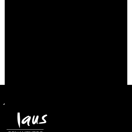
CASULLA CON BORDADO COMPLETO
DESCUENTO HOY
$
478.500
$
391.400
Select Option