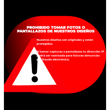
EVITA TOMAR FOTOS O PANTALLAZOS
PROHIBIDO TOMAR FOTOS O
PANTALLAZOS DE NUESTROS DISEÑOS
DE NUESTROS DISEÑOS
Nuestros diseños son originales y están
Nuestros diseños son originales y están
protegidos.
protegidos.
Al tomar capturas o pantallazos tu dirección IP
Al tomar capturas o pantallazos tu dirección IP
podrá ser rastreada para futuras denuncias
podrá ser rastreada para futuras denuncias
por fraude electrónico.
por fraude electrónico.