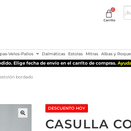
Carrito
pas-Velos-Palios
Dalmáticas
Estolas
Mitras
Albas y Roque
dido. Elige fecha de envío en el carrito de compras.
Ayuda
 estolón bordado
DESCUENTO HOY
CASULLA C
🔍