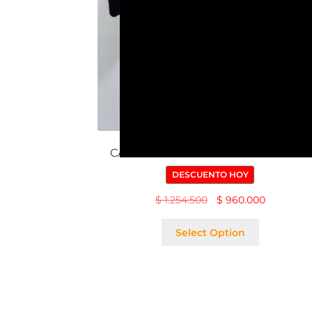
CASULLA CON ESTOLÓN BORDADO
DESCUENTO HOY
$
1.254.500
$
960.000
Select Option