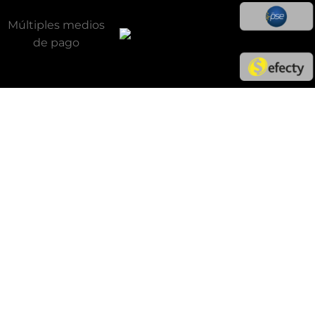
Múltiples medios
de pago