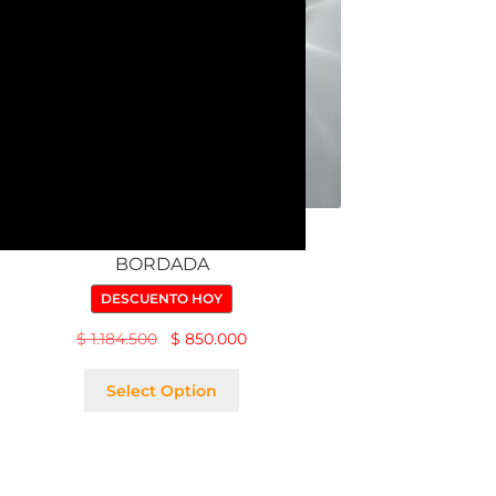
CASULLA VIRGEN DEL CARMEN
BORDADA
DESCUENTO HOY
$
1.184.500
$
850.000
Select Option