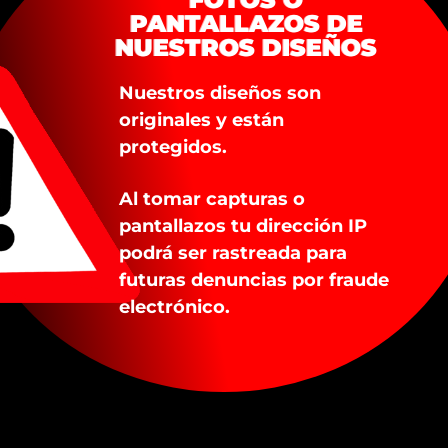
PANTALLAZOS DE
PANTALLAZOS DE
NUESTROS DISEÑOS
NUESTROS DISEÑOS
Nuestros diseños son
Nuestros diseños son
originales y están
originales y están
protegidos.
protegidos.
PRODUCTOS RELACIONADOS
Al tomar capturas o
Al tomar capturas o
pantallazos tu dirección IP
pantallazos tu dirección IP
podrá ser rastreada para
podrá ser rastreada para
futuras denuncias por fraude
futuras denuncias por fraude
electrónico.
electrónico.