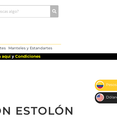
tes
Manteles y Estandartes
 aquí
y
Condiciones
Pesos
$
Dólar
US
ON ESTOLÓN
D$