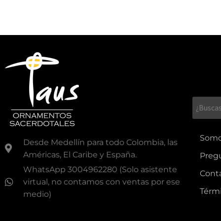
Som
Desde Medellín para todo Colombia, las
Américas, El Caribe y España.
Preg
WhatsApp 3004962280 (Solo asistente
Cont
virtual, no contamos con ventas por ese
Térmi
medio)