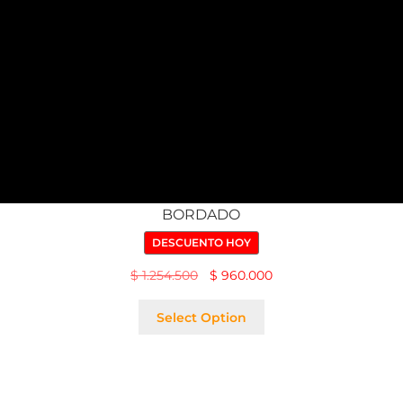
CASULLA – ESTOLÓN PANES Y PECES
BORDADO
DESCUENTO HOY
$
1.254.500
$
960.000
Select Option