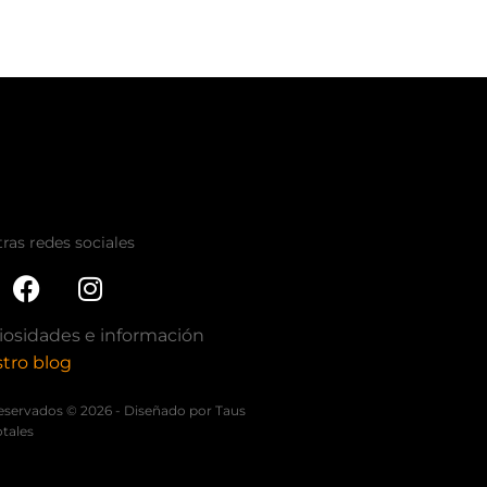
ras redes sociales
iosidades e información
tro blog
eservados © 2026 - Diseñado por Taus
tales