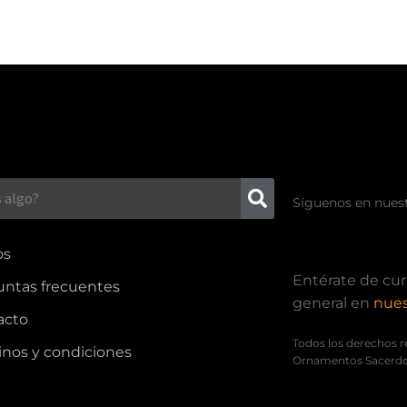
Síguenos en nuest
os
Entérate de cur
untas frecuentes
general en
nues
acto
Todos los derechos r
nos y condiciones
Ornamentos Sacerdo