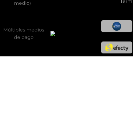
Térmi
medio)
Múltiples medios
de pago