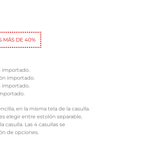
S MÁS DE 40%
n importado.
lón importado.
n importado.
importado.
ncilla, en la misma tela de la casulla.
es elegir entre estolón separable,
a casulla. Las 4 casullas se
ón de opciones.