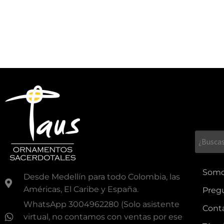
Som
Desde Medellín para todo Colombia, las
Américas, El Caribe y España.
Preg
WhatsApp 3004962280 (Solo asistente
Cont
virtual, no contamos con ventas por ese