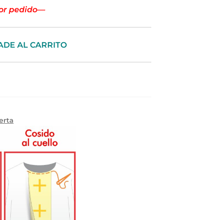
por pedido—
ADE AL CARRITO
erta