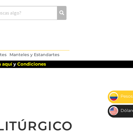
tes
Manteles y Estandartes
 aquí
y
Condiciones
Pesos
$
Dólar
US
LITÚRGICO
D$