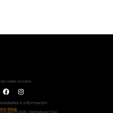
ras redes sociales
iosidades e información
tro blog
eservados © 2026 - Diseñado por Taus