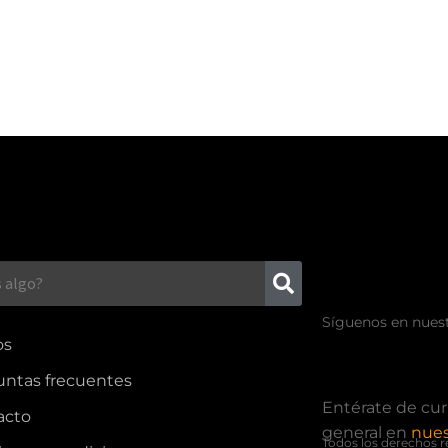
Síguenos en nuest
os
untas frecuentes
Entérate de cur
acto
general en
nues
Todos los derechos r