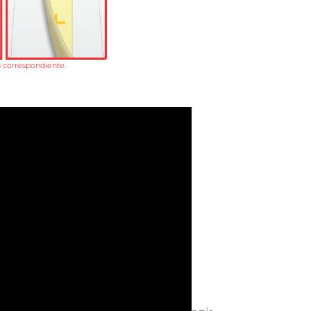
la correspondiente.
.
do.
.