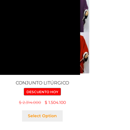
CONJUNTO LITÚRGICO
DESCUENTO HOY
$
2.314.000
$
1.504.100
Select Option