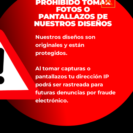
Cada casulla incluye estola interior sencilla, en l
PROHIBIDO TOMAR
EVITA TOMAR
el tipo de cuello. Puedes elegir entre estolón sep
FOTOS O
FOTOS O
PANTALLAZOS DE
PANTALLAZOS DE
completo a la casulla. Las 4 casullas se confecc
NUESTROS DISEÑOS
NUESTROS DISEÑOS
opciones.
Nuestros diseños son
Nuestros diseños son
originales y están
originales y están
protegidos.
protegidos.
PRODUCTOS RELACIONADOS
Al tomar capturas o
Al tomar capturas o
pantallazos tu dirección IP
pantallazos tu dirección IP
podrá ser rastreada para
podrá ser rastreada para
futuras denuncias por fraude
futuras denuncias por fraude
electrónico.
electrónico.