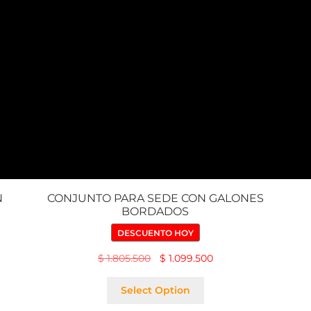
N
CONJUNTO PARA SEDE CON GALONES
BORDADOS
DESCUENTO HOY
$
1.805.500
$
1.099.500
Select Option