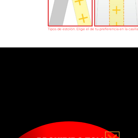
Tipos de estolón. Elige el de tu preferencia en la casil
DESCRIPCIÓN
Conjunto conformado por
Casulla en lino beige con galón importado
Casulla en lino morado con galón importa
Casulla en lino verde con galón importado
Casulla en lino rojo con galón importado.